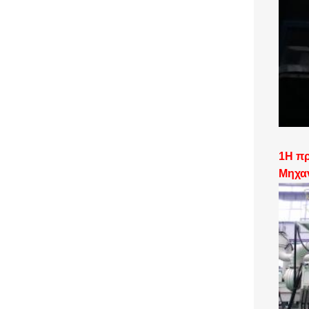
1
Η π
Μηχα