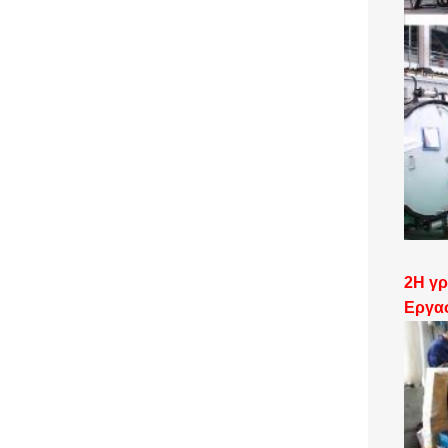
2Η γ
Εργα