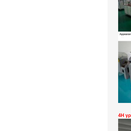
4Η γρ