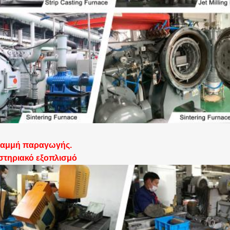
ραμμή παραγωγής.
στηριακό εξοπλισμό