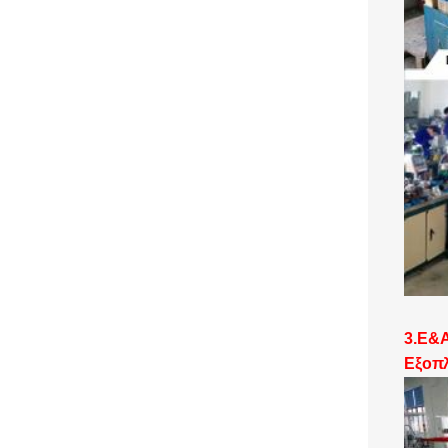
3.
Ε&
Εξοπλ