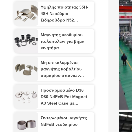
Υψηλής ποιότητας 35H-
48H Νεοδύμιο
Σιδηροβόρο N52
Μαγνήτης
Μαγνήτης νεοθυμίου
πολυπόλων για βήμα
κινητήρα
Μη επικαλυμμένος
μαγνήτης κοβαλτίου
σαμαρίου σπάνιων
γαιών Smco Arc Magnet
για κινητήρα
Προσαρμοσμένο D36
D80 NdFeB Pot Magnet
A3 Steel Case με
εξωτερικό νήμα
Σιντερωμένοι μαγνήτες
NdFeB νεοδαιμίου