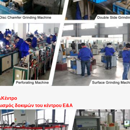
Α
Κέντρο
ισμός δοκιμών του κέντρου Ε&Α