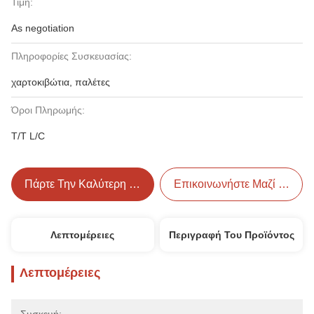
Τιμή:
As negotiation
Πληροφορίες Συσκευασίας:
χαρτοκιβώτια, παλέτες
Όροι Πληρωμής:
T/T L/C
Πάρτε Την Καλύτερη Τιμή
Επικοινωνήστε Μαζί Μας
Λεπτομέρειες
Περιγραφή Του Προϊόντος
Λεπτομέρειες