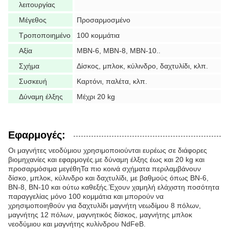
λειτουργίας
Μέγεθος
Προσαρμοσμένο
Τροποποιημένο
100 κομμάτια
Αξία
ΜΒΝ-6, ΜΒΝ-8, ΜΒΝ-10..
Σχήμα
Δίσκος, μπλοκ, κύλινδρο, δαχτυλίδι, κλπ.
Συσκευή
Καρτόνι, παλέτα, κλπ.
Δύναμη έλξης
Μέχρι 20 kg
Εφαρμογές:
Οι μαγνήτες νεοδύμιου χρησιμοποιούνται ευρέως σε διάφορες
βιομηχανίες και εφαρμογές.με δύναμη έλξης έως και 20 kg και
προσαρμόσιμα μεγέθηΤα πιο κοινά σχήματα περιλαμβάνουν
δίσκο, μπλοκ, κύλινδρο και δαχτυλίδι, με βαθμούς όπως BN-6,
BN-8, BN-10 και ούτω καθεξής.Έχουν χαμηλή ελάχιστη ποσότητα
παραγγελίας μόνο 100 κομμάτια και μπορούν να
χρησιμοποιηθούν για δαχτυλίδι μαγνήτη νεωδίμου 8 πόλων,
μαγνήτης 12 πόλων, μαγνητικός δίσκος, μαγνήτης μπλοκ
νεοδύμιου και μαγνήτης κυλίνδρου NdFeB.