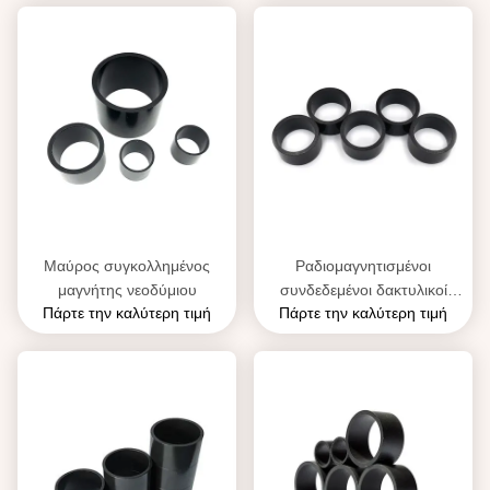
Μαύρος συγκολλημένος
Ραδιομαγνητισμένοι
μαγνήτης νεοδύμιου
συνδεδεμένοι δακτυλικοί
Πάρτε την καλύτερη τιμή
Πάρτε την καλύτερη τιμή
μαγνήτες NdFeB για
σταδιακό κινητήρα