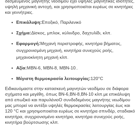
δεσμευμένος μαγνήτης νεοδίμου έχει υψηλές μαγνητικές ιδιότητες,
υψηλή μηχανική αντοχή, και χρησιμοποιείται ευρέως σε κινητήρες
και γεννήτριες.
Επικάλυψη:
Εποξικό, Παριλενικό
Σχήμα:
Δίσκος, μπλοκ, κύλινδρο, δαχτυλίδι, κλπ.
Εφαρμογή:
Μηχανή περιστροφής, κινητήρα βήματος,
συγχρονισμένη μηχανή, κινητήρα συνεχούς ροής,
μηχανοκίνητη μηχανή κλπ.
Αξία:
ΜΒΝ-6, ΜΒΝ-8, ΜΒΝ-10..
Μέγιστη θερμοκρασία λειτουργίας:
120°C
Ειδικευόμαστε στην κατασκευή μαγνητών νεοδίμου σε διάφορα
σχήματα και μεγέθη, όπως BN-6,BN-8,BN-10 κλπ.με επικάλυψη
από επωξικό και παρυλένιοΟ συνδεδεμένος μαγνήτης νεωδίμου
μας μπορεί να αντέξει υψηλές θερμοκρασίες λειτουργίας έως και
120 °C και χρησιμοποιείται ευρέως σε κινητήρα σπινδέρ, σταδιακό
κινητήρα, συγχρονισμένο κινητήρα, κινητήρα συνεχούς ροής,
κινητήρα βούρτσωσης κλπ.