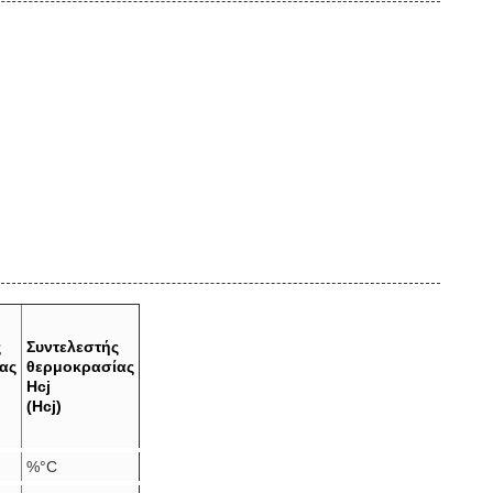
ς
Συντελεστής
ας
θερμοκρασίας
Hcj
(Hcj)
%°C