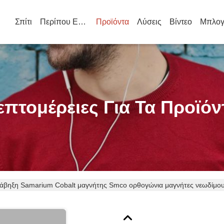
Σπίτι
Περίπου Εμείς
Προϊόντα
Λύσεις
Βίντεο
Μπλογ
επτομέρειες Για Τα Προϊόν
άβηξη Samarium Cobalt μαγνήτης Smco ορθογώνια μαγνήτες νεωδίμο