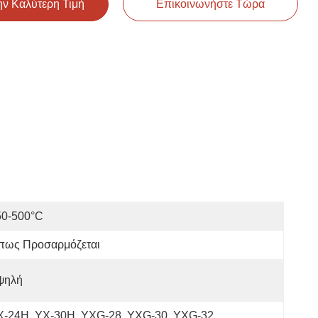
ην Καλύτερη Τιμή
Επικοινωνήστε Τώρα
50-500°C
πως Προσαρμόζεται
ψηλή
Χ-24H, ΥΧ-30H, ΥΧG-28, ΥΧG-30, ΥΧG-32