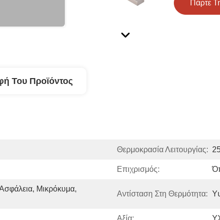
Πάρτε Τ
φή Του Προϊόντος
Θερμοκρασία Λειτουργίας:
2
Επιχρισμός:
Ό
Ασφάλεια, Μικρόκυμα, 
Αντίσταση Στη Θερμότητα:
Υ
Αξία:
Υ