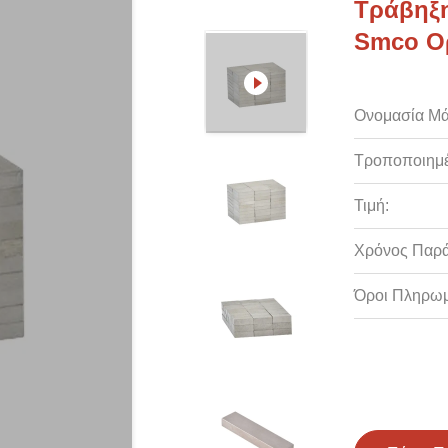
Τράβηξη
Smco Ο
Ονομασία Μά
Τροποποιημέ
Τιμή:
Χρόνος Παρ
Όροι Πληρωμ