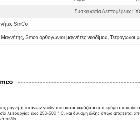
Συσκευασία Λεπτομέρειες:
Χ
αγνήτες SmCo
 Μαγνήτης
, 
Smco ορθογώνιοι μαγνήτες νεοδίμου
, 
Τετράγωνοι μ
Smco
ύπος μαγνήτη σπάνιων γαιών που κατασκευάζεται από κράμα σαμαρίου 
α λειτουργίας έως 250-500 ° C, και δύναμη έλξης όπως απαιτείται από 
κά πεδία.