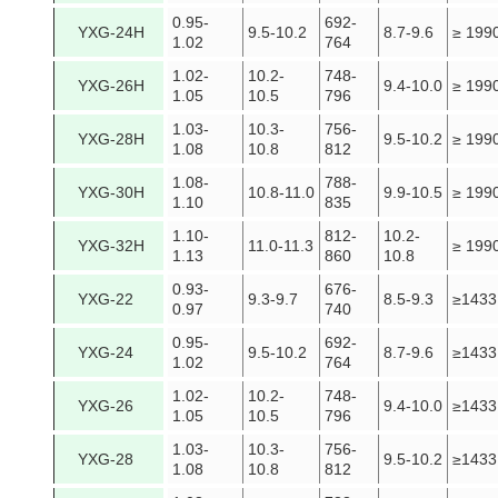
0.95-
692-
YXG-24H
9.5-10.2
8.7-9.6
≥ 199
1.02
764
1.02-
10.2-
748-
YXG-26H
9.4-10.0
≥ 199
1.05
10.5
796
1.03-
10.3-
756-
YXG-28H
9.5-10.2
≥ 199
1.08
10.8
812
1.08-
788-
YXG-30H
10.8-11.0
9.9-10.5
≥ 199
1.10
835
1.10-
812-
10.2-
YXG-32H
11.0-11.3
≥ 199
1.13
860
10.8
0.93-
676-
YXG-22
9.3-9.7
8.5-9.3
≥1433
0.97
740
0.95-
692-
YXG-24
9.5-10.2
8.7-9.6
≥1433
1.02
764
1.02-
10.2-
748-
YXG-26
9.4-10.0
≥1433
1.05
10.5
796
1.03-
10.3-
756-
YXG-28
9.5-10.2
≥1433
1.08
10.8
812