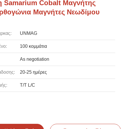
 Samarium Cobalt Μαγνήτης
ρθογώνια Μαγνήτες Νεωδίμου
ρκας:
UNMAG
νο:
100 κομμάτια
As negotiation
άδοσης:
20-25 ημέρες
ής:
T/T L/C