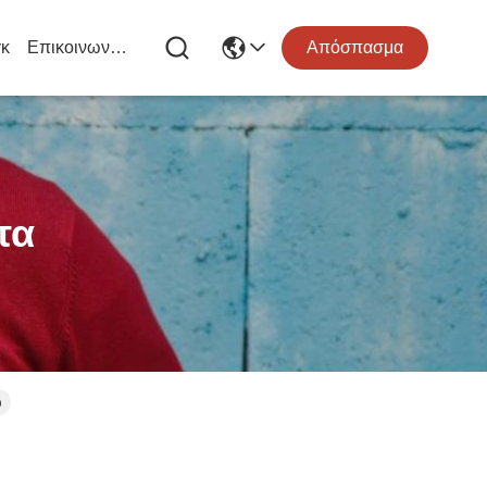
κ
Επικοινωνήστε Μαζί Μας
Απόσπασμα
τα
υ