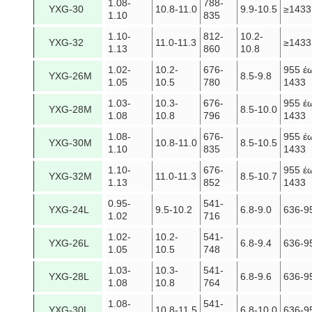
1.08-
788-
YXG-30
10.8-11.0
9.9-10.5
≥1433
1.10
835
1.10-
812-
10.2-
YXG-32
11.0-11.3
≥1433
1.13
860
10.8
1.02-
10.2-
676-
955 έ
YXG-26M
8.5-9.8
1.05
10.5
780
1433
1.03-
10.3-
676-
955 έ
YXG-28M
8.5-10.0
1.08
10.8
796
1433
1.08-
676-
955 έ
YXG-30M
10.8-11.0
8.5-10.5
1.10
835
1433
1.10-
676-
955 έ
YXG-32M
11.0-11.3
8.5-10.7
1.13
852
1433
0.95-
541-
YXG-24L
9.5-10.2
6.8-9.0
636-9
1.02
716
1.02-
10.2-
541-
YXG-26L
6.8-9.4
636-9
1.05
10.5
748
1.03-
10.3-
541-
YXG-28L
6.8-9.6
636-9
1.08
10.8
764
1.08-
541-
YXG-30L
10.8-11.5
6.8-10.0
636-9