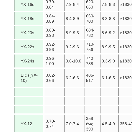
0.79-
620-
YX-16s
7.9-8.4
7.8-8.3
≥1830
0.84
660
0.84-
660-
YX-18s
8.4-8.9
8.3-8.8
≥1830
0.89
700
0.89-
684-
YX-20s
8.9-9.3
8.6-9.2
≥1830
0.93
732
0.92-
710-
YX-22s
9.2-9.6
8.9-9.5
≥1830
0.96
756
0.96-
740-
YX-24s
9.6-10.0
9.3-9.9
≥1830
1.00
788
LTc ((YX-
0.62-
485-
6.2-6.6
6.1-6.5
≥1830
10)
0.66
517
358
0.70-
YX-12
7.0-7.4
έως
4.5-4.9
358-4
0.74
390