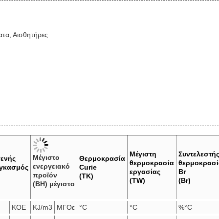
ατα, Αισθητήρες
Μέγιστη
Συντελεστή
Μέγιστο
ενής
Θερμοκρασία
θερμοκρασία
θερμοκρασί
ενεργειακό
αγκασμός
Curie
εργασίας
Br
προϊόν
(ΤΚ)
(TW)
(Br)
(BH) μέγιστο
ΚΟΕ
KJ/m3
ΜΓΟε
°C
°C
%°C