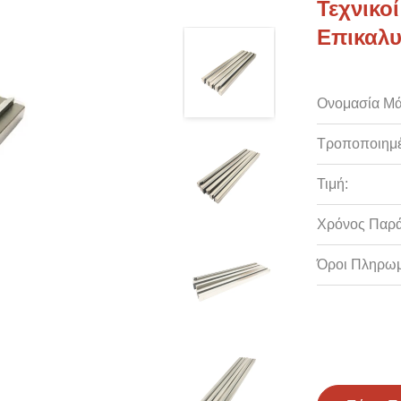
Τεχνικο
Επικαλυ
Ονομασία Μά
Τροποποιημέ
Τιμή:
Χρόνος Παρ
Όροι Πληρωμ