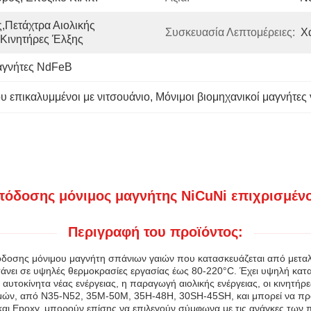
,Πετάχτρα Αιολικής 
Συσκευασία Λεπτομέρειες:
Χ
,κινητήρες Έλξης
Μαγνήτες NdFeB
ου επικαλυμμένοι με νιτσουάνιο
, 
Μόνιμοι βιομηχανικοί μαγνήτες
όδοσης μόνιμος μαγνήτης NiCuNi επιχρισμέν
Περιγραφή του προϊόντος:
όδοσης μόνιμου μαγνήτη σπάνιων γαιών που κατασκευάζεται από μεταλλ
α φτάνει σε υψηλές θερμοκρασίες εργασίας έως 80-220°C. Έχει υψηλή κατ
οκίνητα νέας ενέργειας, η παραγωγή αιολικής ενέργειας, οι κινητήρες 
μών, από N35-N52, 35M-50M, 35H-48H, 30SH-45SH, και μπορεί να προ
και Epoxy, μπορούν επίσης να επιλεγούν σύμφωνα με τις ανάγκες των 