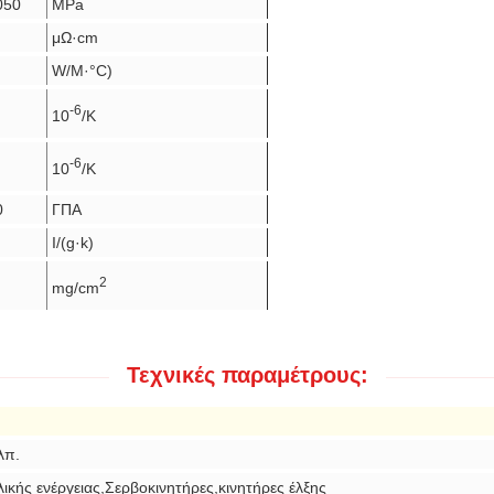
050
MPa
μΩ·cm
W/M·°C)
-6
10
/K
-6
10
/K
0
ΓΠΑ
Ι/(g·k)
2
mg/cm
Τεχνικές παραμέτρους:
λπ.
λικής ενέργειας,Σερβοκινητήρες,κινητήρες έλξης