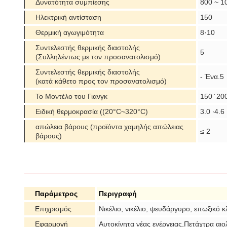
Δυνατότητα συμπίεσης
800 ~ 1
Ηλεκτρική αντίσταση
150
Θερμική αγωγιμότητα
8·10
Συντελεστής θερμικής διαστολής
5
(Συλληλέντως με τον προσανατολισμό)
Συντελεστής θερμικής διαστολής
- Ένα.5
(κατά κάθετο προς τον προσανατολισμό)
Το Μοντέλο του Γιανγκ
150 ̇ 20
Ειδική θερμοκρασία ((20°C~320°C)
3.0 ∙4.6
απώλεια βάρους (προϊόντα χαμηλής απώλειας
≤ 2
βάρους)
Παράμετρος
Περιγραφή
Επιχρισμός
Νικέλιο, νικέλιο, ψευδάργυρο, επωξικό κ
Εφαρμογή
Αυτοκίνητα νέας ενέργειας,Πετάχτρα αιο