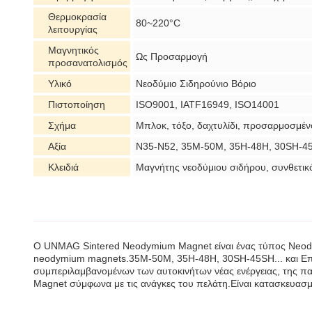
Θερμοκρασία
80~220°C
λειτουργίας
Μαγνητικός
Ως Προσαρμογή
προσανατολισμός
Υλικό
Νεοδύμιο Σιδηρούνιο Βόριο
Πιστοποίηση
ISO9001, IATF16949, ISO14001
Σχήμα
Μπλοκ, τόξο, δαχτυλίδι, προσαρμοσμέ
Αξία
N35-N52, 35M-50M, 35H-48H, 30SH-45
Κλειδιά
Μαγνήτης νεοδύμιου σιδήρου, συνθετικ
Ο UNMAG Sintered Neodymium Magnet είναι ένας τύπος Neody
neodymium magnets.35M-50M, 35H-48H, 30SH-45SH... και Επιχ
συμπεριλαμβανομένων των αυτοκινήτων νέας ενέργειας, της παρ
Magnet σύμφωνα με τις ανάγκες του πελάτη.Είναι κατασκευασμ