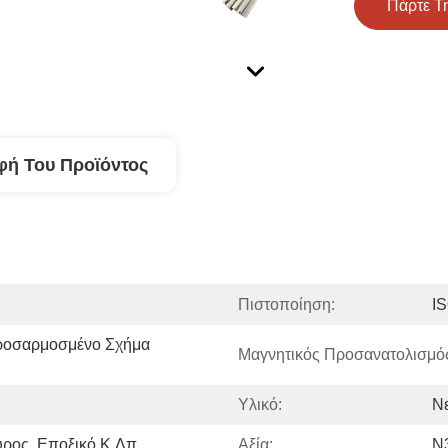
Πάρτε Τ
φή Του Προϊόντος
Πιστοποίηση:
I
Προσαρμοσμένο Σχήμα 
Μαγνητικός Προσανατολισμό
Υλικό:
Νε
υρος, Εποξικό Κ.λπ.
Αξία:
N