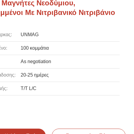
ί Μαγνήτες Νεοδύμιου,
μμένοι Με Νιτριβανικό Νιτριβάνιο
ρκας:
UNMAG
νο:
100 κομμάτια
As negotiation
άδοσης:
20-25 ημέρες
ής:
T/T L/C