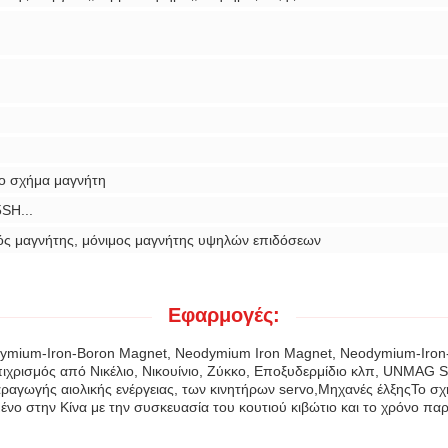
νο σχήμα μαγνήτη
SH...
ός μαγνήτης, μόνιμος μαγνήτης υψηλών επιδόσεων
Εφαρμογές:
mium-Iron-Boron Magnet, Neodymium Iron Magnet, Neodymium-Iron-Bo
ρισμός από Νικέλιο, Νικουίνιο, Ζύκκο, Εποξυδερμίδιο κλπ, UNMAG 
αγωγής αιολικής ενέργειας, των κινητήρων servo,Μηχανές έλξηςΤο σχή
ένο στην Κίνα με την συσκευασία του κουτιού κιβώτιο και το χρόνο πα