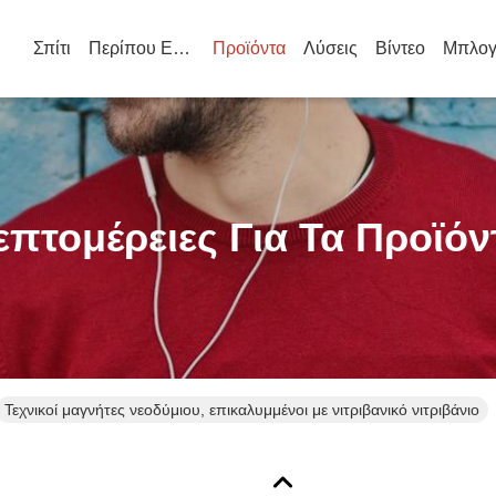
Σπίτι
Περίπου Εμείς
Προϊόντα
Λύσεις
Βίντεο
Μπλογ
επτομέρειες Για Τα Προϊόν
Τεχνικοί μαγνήτες νεοδύμιου, επικαλυμμένοι με νιτριβανικό νιτριβάνιο