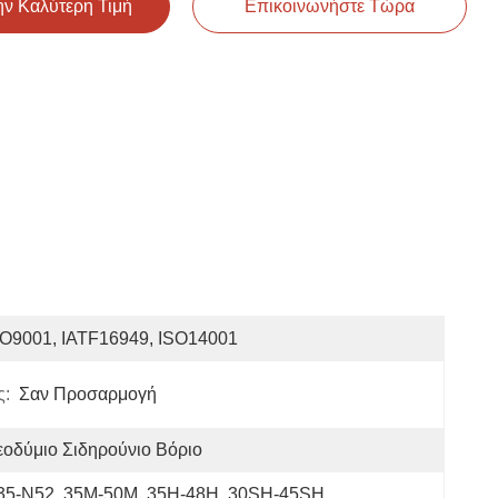
ην Καλύτερη Τιμή
Επικοινωνήστε Τώρα
SO9001, IATF16949, ISO14001
ς:
Σαν Προσαρμογή
οδύμιο Σιδηρούνιο Βόριο
35-N52, 35M-50M, 35H-48H, 30SH-45SH...