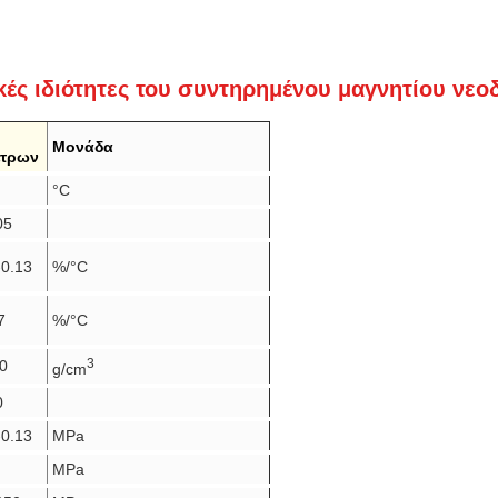
ές ιδιότητες του συντηρημένου μαγνητίου νεο
Μονάδα
τρων
°C
05
-0.13
%/°C
7
%/°C
3
70
g/cm
0
-0.13
MPa
MPa