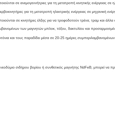
ιούνται σε ανεμογεννήτριες για τη μετατροπή κινητικής ενέργειας σε ηλ
ερβοκινητήρες για τη μετατροπή ηλεκτρικής ενέργειας σε μηχανική ενέργ
οιούνται σε κινητήρες έλξης για να τροφοδοτούν τρένα, τραμ και άλλα
λαμβανομένων των μαγνητών μπλοκ, τόξου, δακτυλίου και προσαρμοσμέν
όνια και τους παραδίδει μέσα σε 20-25 ημέρες.συμπεριλαμβανομένων τ
 νεοδύμιο σιδήρου βορίου ή συνθετικός μαγνήτης NdFeB, μπορεί να πρ