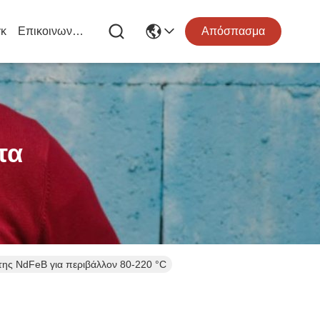
κ
Επικοινωνήστε Μαζί Μας
Απόσπασμα
τα
ης NdFeB για περιβάλλον 80-220 °C