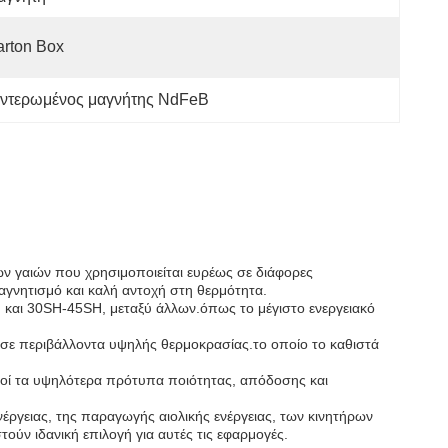
rton Box
ιντερωμένος μαγνήτης NdFeB
ων γαιών που χρησιμοποιείται ευρέως σε διάφορες
μαγνητισμό και καλή αντοχή στη θερμότητα.
 και 30SH-45SH, μεταξύ άλλων.όπως το μέγιστο ενεργειακό
 σε περιβάλλοντα υψηλής θερμοκρασίας.το οποίο το καθιστά
ροί τα υψηλότερα πρότυπα ποιότητας, απόδοσης και
ργειας, της παραγωγής αιολικής ενέργειας, των κινητήρων
ούν ιδανική επιλογή για αυτές τις εφαρμογές.