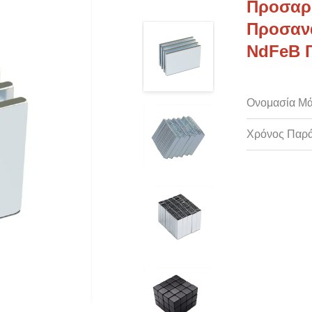
Προσαρ
Προσανα
NdFeB Γ
Ονομασία Μά
Χρόνος Παρ