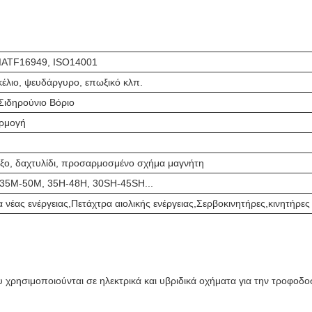
 IATF16949, ISO14001
ικέλιο, ψευδάργυρο, επωξικό κλπ.
Σιδηρούνιο Βόριο
ρμογή
ξο, δαχτυλίδι, προσαρμοσμένο σχήμα μαγνήτη
35M-50M, 35H-48H, 30SH-45SH...
 νέας ενέργειας,Πετάχτρα αιολικής ενέργειας,Σερβοκινητήρες,κινητήρες
υ χρησιμοποιούνται σε ηλεκτρικά και υβριδικά οχήματα για την τροφοδο