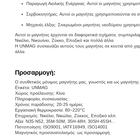
Παραγωγή Αιολικής Ενέργειας: Αυτοί οι μαγνήτες χρησιμοπο
Σερβοκινητήρες: Αυτοί οι μαγνήτες χρησιμοποιούνται σε σ
Μηχανές έλξης: Σινερωμένοι μαγνήτες νεοδύμιου χρησιμοπ
Αυτοί οι μαγνήτες έρχονται σε διαφορετικά σχήματα, συμπερι
Νικέλιο, Νικουίνιο, Ζύκκο, Εποξικό και πολλά άλλα.
Η UNMAG συσκευάζει αυτούς τους μαγνήτες σε κουτιά από χαρτ
άλλα.
Προσαρμογή:
Ο συνθετικός μόνιμος μαγνήτης μας, γνωστός και ως μαγνήτης
Ετικέτα: UNMAG
Χώρος προέλευσης: Κίνα
Πληροφορίες συσκευασίας:
Χρόνος παράδοσης: 20-25 ημέρες
Εργασιακή θερμοκρασία: 80~220°C
Επιχρισμός: Νικέλιο, Νικώλιο, Ζύκκος, Εποξικό κλπ.
Αξία: N35-N52, 35M-50M, 35H-48H, 30SH-45SH...
Πιστοποίηση: ISO9001, IATF16949, ISO14001
Μαγνητικός προσανατολισμός: ως προσαρμογή