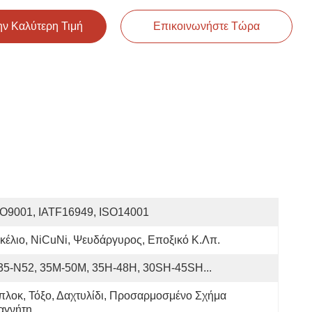
ην Καλύτερη Τιμή
Επικοινωνήστε Τώρα
SO9001, IATF16949, ISO14001
κέλιο, NiCuNi, Ψευδάργυρος, Εποξικό Κ.λπ.
35-N52, 35M-50M, 35H-48H, 30SH-45SH...
λοκ, Τόξο, Δαχτυλίδι, Προσαρμοσμένο Σχήμα 
αγνήτη