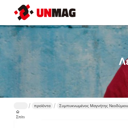
Λ
προϊόντα
Συμπυκνωμένος Μαγνήτης Νεοδύμιο
Σπίτι