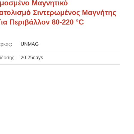
μοσμένο Μαγνητικό
τολισμό Σιντερωμένος Μαγνήτης
ια Περιβάλλον 80-220 °C
ρκας:
UNMAG
άδοσης:
20-25days