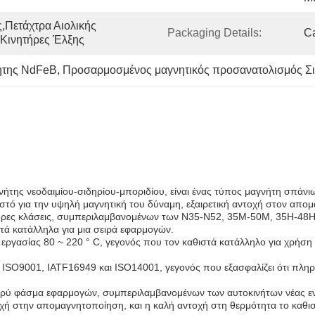
,Πετάχτρα Αιολικής 
Packaging Details:
Ca
,κινητήρες Έλξης
ήτης NdFeB
, 
Προσαρμοσμένος μαγνητικός προσανατολισμός Σ
ήτης νεοδαιμίου-σιδηρίου-μποριδίου, είναι ένας τύπος μαγνήτη σπάνι
νωστό για την υψηλή μαγνητική του δύναμη, εξαιρετική αντοχή στον απο
άφορες κλάσεις, συμπεριλαμβανομένων των N35-N52, 35M-50M, 35H-48H
στά κατάλληλα για μια σειρά εφαρμογών.
εργασίας 80 ~ 220 ° C, γεγονός που τον καθιστά κατάλληλο για χρήση
ο ISO9001, IATF16949 και ISO14001, γεγονός που εξασφαλίζει ότι πλη
υρύ φάσμα εφαρμογών, συμπεριλαμβανομένων των αυτοκινήτων νέας ενέ
χή στην απομαγνητοποίηση, και η καλή αντοχή στη θερμότητα το καθιστ