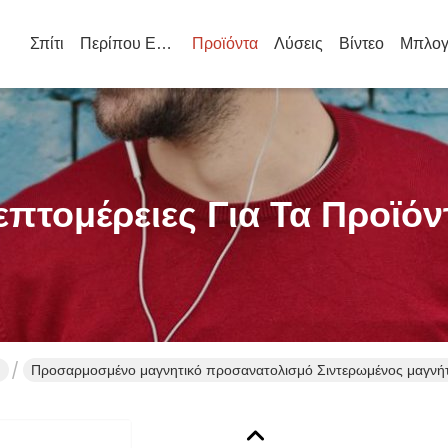
Σπίτι
Περίπου Εμείς
Προϊόντα
Λύσεις
Βίντεο
Μπλογ
επτομέρειες Για Τα Προϊόν
υ
Προσαρμοσμένο μαγνητικό προσανατολισμό Σιντερωμένος μαγνήτ