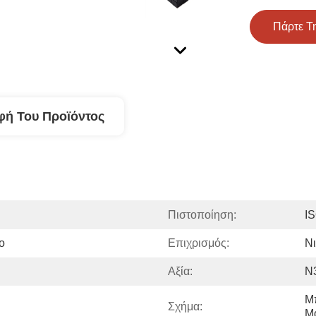
Πάρτε Τ
φή Του Προϊόντος
Πιστοποίηση:
I
ο
Επιχρισμός:
Νι
Αξία:
N
Μπ
Σχήμα:
Μ